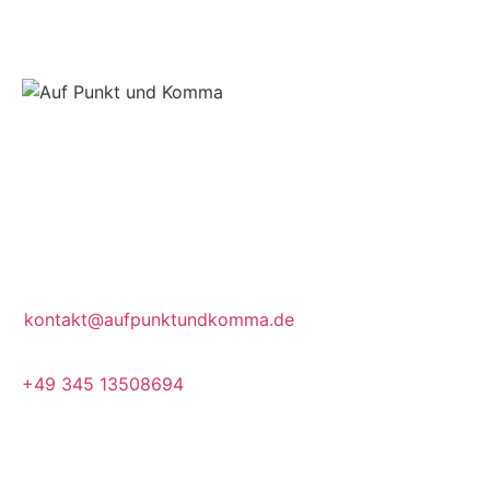
Kontakt
Pfälzer Ufer 4, 06108 Halle (Saale)
kontakt@aufpunktundkomma.de
+49 345 13508694
Mo.–Fr. 10–17 Uhr