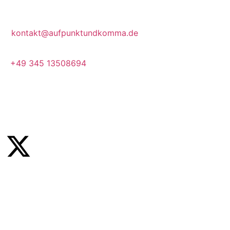
Pfälzer Ufer 4, 06108 Halle (Saale)
kontakt@aufpunktundkomma.de
+49 345 13508694
Mo.–Fr. 10–17 Uhr
Social Media
Direktlinks
Leistungen
Referenzen